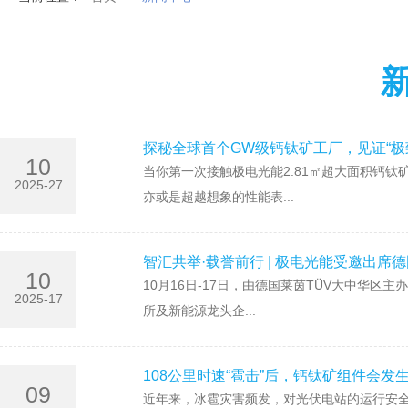
探秘全球首个GW级钙钛矿工厂，见证“极
10
当你第一次接触极电光能2.81㎡超大面积钙
2025-27
亦或是超越想象的性能表...
智汇共举·载誉前行 | 极电光能受邀出
10
10月16日-17日，由德国莱茵TÜV大中华
2025-17
所及新能源龙头企...
108公里时速“雹击”后，钙钛矿组件会发
09
近年来，冰雹灾害频发，对光伏电站的运行安